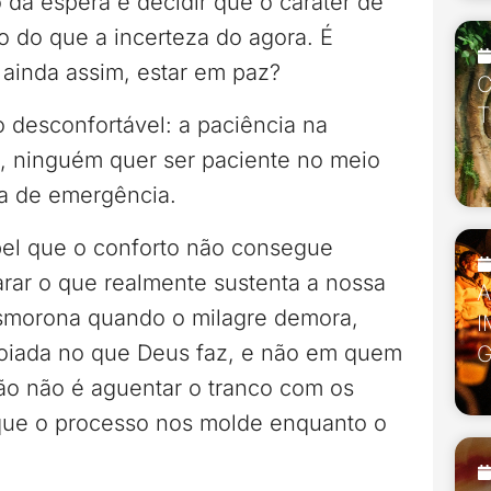
o da espera e decidir que o caráter de
 do que a incerteza do agora. É
, ainda assim, estar em paz?
C
T
 desconfortável: a paciência na
s, ninguém quer ser paciente no meio
da de emergência.
pel que o conforto não consegue
arar o que realmente sustenta a nossa
esmorona quando o milagre demora,
I
poiada no que Deus faz, e não em quem
são não é aguentar o tranco com os
 que o processo nos molde enquanto o