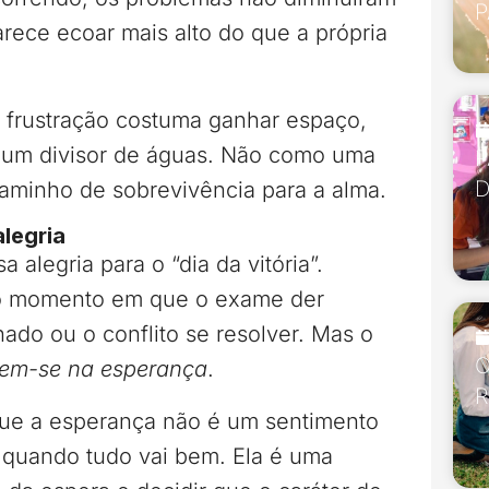
P
rece ecoar mais alto do que a própria
 frustração costuma ganhar espaço,
 um divisor de águas. Não como uma
P
D
aminho de sobrevivência para a alma.
legria
alegria para o “dia da vitória”.
 o momento em que o exame der
nado ou o conflito se resolver. Mas o
O
rem-se na esperança
.
R
ue a esperança não é um sentimento
quando tudo vai bem. Ela é uma