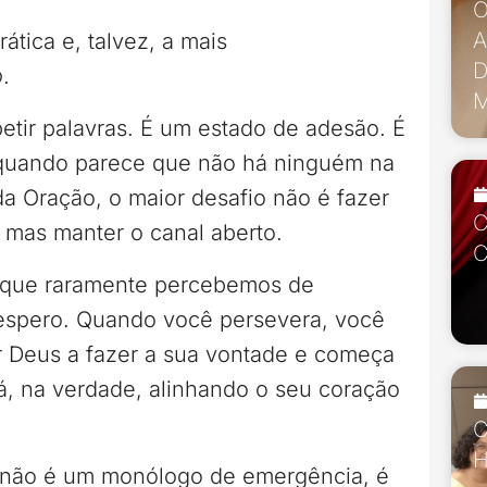
O
A
rática e, talvez, a mais
D
o
.
M
etir palavras. É um estado de adesão. É
 quando parece que não há ninguém na
da Oração, o maior desafio não é fazer
C
 mas manter o canal aberto.
C
o que raramente percebemos de
sespero. Quando você persevera, você
r Deus a fazer a sua vontade e começa
á, na verdade, alinhando o seu coração
C
H
o não é um monólogo de emergência, é