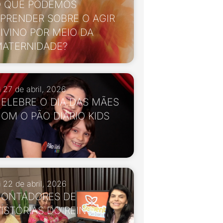
 QUE PODEMOS
PRENDER SOBRE O AGIR
IVINO POR MEIO DA
ATERNIDADE?
27 de abril, 2026
ELEBRE O DIA DAS MÃES
OM O PÃO DIÁRIO KIDS
22 de abril, 2026
ONTADORES DE
ISTÓRIAS DO REINO