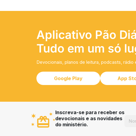
Aplicativo Pão Diá
Tudo em um só lu
Devocionais, planos de leitura, podcasts, rádio 
Google Play
App St
Inscreva-se para receber os
devocionais e as novidades
do ministério.