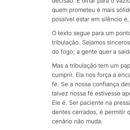
decisão. É olhar para o vazi
quem prometeu é mais sólido
possível estar em silêncio e
O texto segue para um ponto
tribulação. Sejamos sincero
do fogo; a gente quer a saí
Mas a tribulação tem um pa
cumprir. Ela nos força a enc
fé. Se a nossa confiança d
talvez nossa fé estivesse a
Ele é. Ser paciente na pres
dentes cerrados, é permitir
cenário não muda.