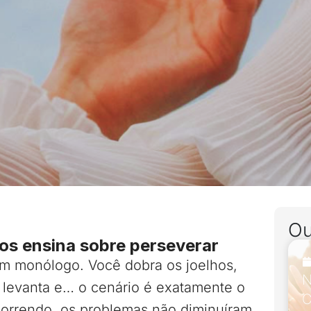
Ou
os ensina sobre perseverar
um monólogo. Você dobra os joelhos,
N
 levanta e… o cenário é exatamente o
C
correndo, os problemas não diminuíram