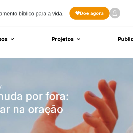
Doe agora
amento bíblico para a vida.
sos
Projetos
Publi
6
uda por fora:
ar na oração