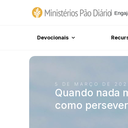
Engaj
Devocionais
Recur
5 DE MARÇO DE 202
Quando nada m
como persever