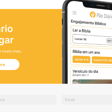
rio
gar
e muito mais.
ore