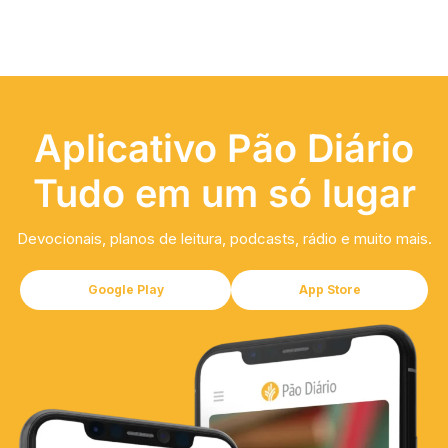
Aplicativo Pão Diário
Tudo em um só lugar
Devocionais, planos de leitura, podcasts, rádio e muito mais.
Google Play
App Store