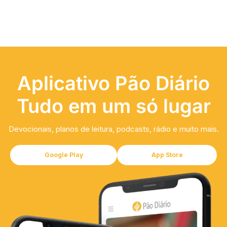
Aplicativo Pão Diário
Tudo em um só lugar
Devocionais, planos de leitura, podcasts, rádio e muito mais.
Google Play
App Store