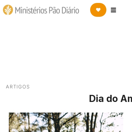
20 DE JULHO DE 2022
Dia do Amigo: com quem
você anda?
ARTIGOS
Dia do A