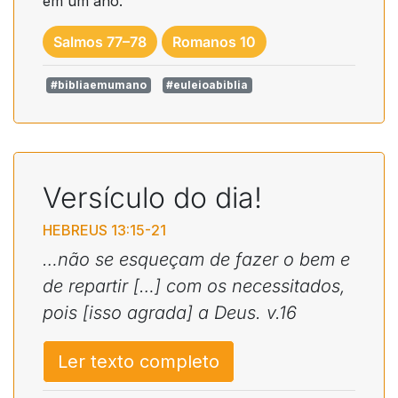
em um ano.
Salmos 77–78
Romanos 10
#bibliaemumano
#euleioabiblia
Versículo do dia!
HEBREUS 13:15-21
…não se esqueçam de fazer o bem e
de repartir […] com os necessitados,
pois [isso agrada] a Deus. v.16
Ler texto completo