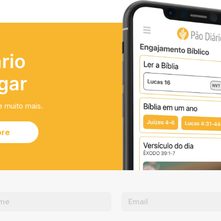
rio
gar
e muito mais.
ore