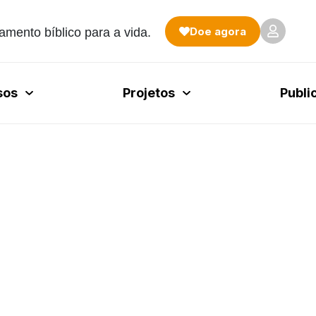
Doe agora
amento bíblico para a vida.
sos
Projetos
Publi
2020
e – carreira