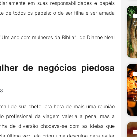
diariamente em suas responsabilidades e papéis
te de todos os papéis: o de ser filha e ser amada
C
T
 “Um ano com mulheres da Bíblia” de Dianne Neal
her de negócios piedosa
I
18
mail de sua chefe: era hora de mais uma reunião
do profissional da viagem valeria a pena, mas a
inha de diversão chocava-se com as ideias que
Na última vez, ela criou uma desculpa para evitar