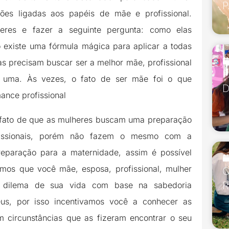
P
ões ligadas aos papéis de mãe e profissional.
res e fazer a seguinte pergunta: como elas
xiste uma fórmula mágica para aplicar a todas
as precisam buscar ser a melhor mãe, profissional
P
uma. Às vezes, o fato de ser mãe foi o que
D
ance profissional
o fato de que as mulheres buscam uma preparação
ofissionais, porém não fazem o mesmo com a
eparação para a maternidade, assim é possível
mos que você mãe, esposa, profissional, mulher
O
R
r dilema de sua vida com base na sabedoria
us, por isso incentivamos você a conhecer as
m circunstâncias que as fizeram encontrar o seu