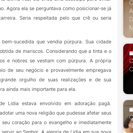
O
no. Agora ela se perguntava como posicionar-se já
A
arreira. Seria respeitada pelo que crê ou seria
D
M
s bem-sucedida que vendia púrpura. Sua cidade
 obtida de mariscos. Considerando que a tinta e o
C
cos e nobres se vestiam com púrpura. A própria
C
meio de seu negócio e provavelmente empregava
a grande orgulho de suas realizações e de sua
ra ainda mais importante para ela.
e Lídia estava envolvido em adoração pagã.
adotar uma nova religião que pudesse afetar seus
C
iu seu coração para o evangelho e imediatamente
H
servir ao Senhor. A alegria de Lídia em sua nova