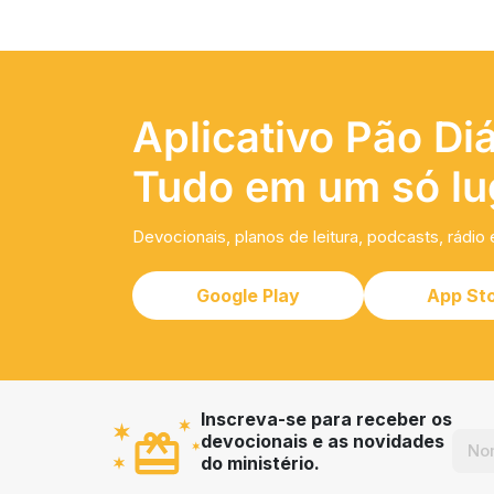
Aplicativo Pão Diá
Tudo em um só lu
Devocionais, planos de leitura, podcasts, rádio 
Google Play
App St
Inscreva-se para receber os
devocionais e as novidades
do ministério.