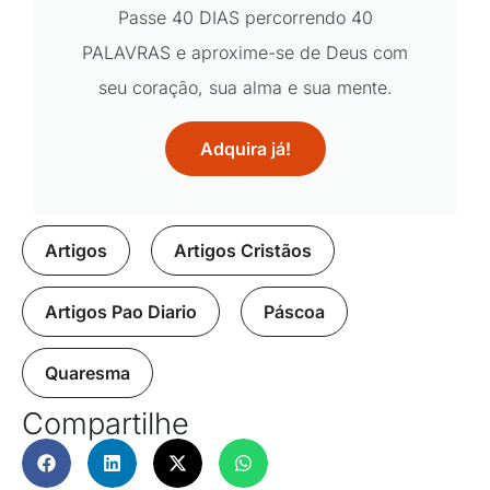
Passe 40 DIAS percorrendo 40
PALAVRAS e aproxime-se de Deus com
seu coração, sua alma e sua mente.
Adquira já!
Artigos
,
Artigos Cristãos
,
Artigos Pao Diario
,
Páscoa
,
Quaresma
Compartilhe