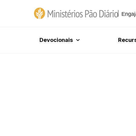
Engaj
Devocionais
Recur
14 DE JANEIRO DE 
O livro dos már
Pão Diário