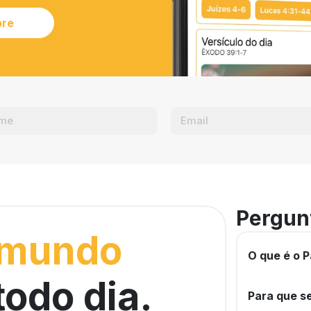
ore
Pergun
 mundo
O que é o P
todo dia.
Para que se