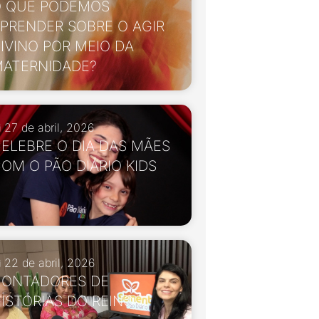
 QUE PODEMOS
PRENDER SOBRE O AGIR
IVINO POR MEIO DA
ATERNIDADE?
27 de abril, 2026
ELEBRE O DIA DAS MÃES
OM O PÃO DIÁRIO KIDS
22 de abril, 2026
ONTADORES DE
ISTÓRIAS DO REINO