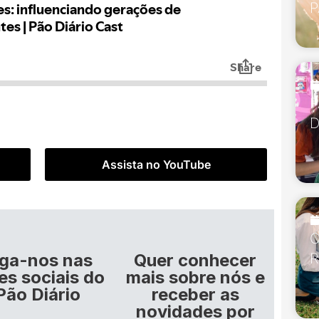
P
P
D
Assista no YouTube
O
iga-nos nas
Quer conhecer
R
es sociais do
mais sobre nós e
Pão Diário
receber as
novidades por