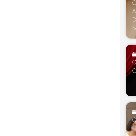
O
A
D
M
C
C
C
H