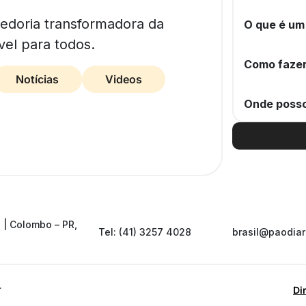
bedoria transformadora da
O que é um
vel para todos.
Como fazer
Notícias
Videos
Onde posso
 | Colombo – PR,
Tel: (41) 3257 4028
brasil@paodiar
.
Di