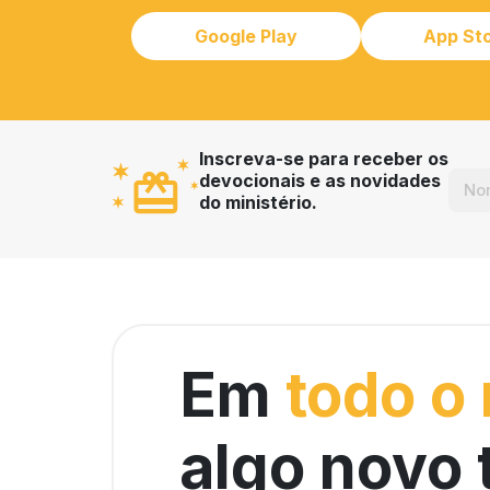
Google Play
App St
Inscreva-se para receber os
devocionais e as novidades
do ministério.
Em
todo o
algo novo 