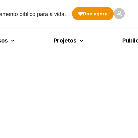
Doe agora
amento bíblico para a vida.
sos
Projetos
Publi
2022
tires | Biblioteca