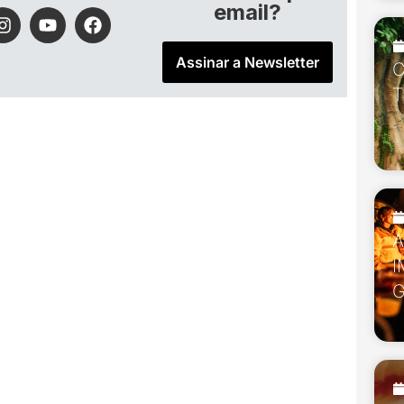
email?
Assinar a Newsletter
C
T
I