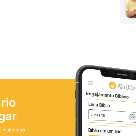
rio
gar
e muito mais.