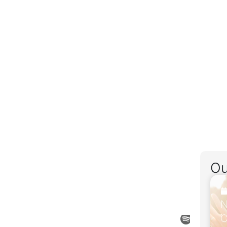
Ou
N
C