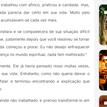
trabalhou com afinco, praticou a caridade, mas,
ada parecia dar certo em sua vida. Muito pelo
C
as acumulavam-se cada vez mais.
T
sitara e se compadecera de sua situação difícil
e, justamente depois que você resolveu se tornar
a começou a piorar. Eu não desejo enfraquecer
rença no mundo espiritual, nada tem melhorado.”
mente. Ele já havia pensado nisso muitas vezes,
I
sua vida. Entretanto, como não queria deixar o
alar e terminou encontrando a explicação que
o:
ainda não trabalhado e preciso transformá-lo em