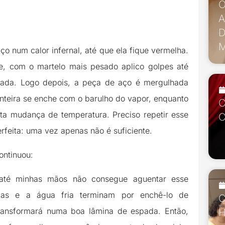
O
A
D
M
o num calor infernal, até que ela fique vermelha.
, com o martelo mais pesado aplico golpes até
jada. Logo depois, a peça de aço é mergulhada
inteira se enche com o barulho do vapor, enquanto
C
ita mudança de temperatura. Preciso repetir esse
C
rfeita: uma vez apenas não é suficiente.
ontinuou:
té minhas mãos não consegue aguentar esse
adas e a água fria terminam por enchê-lo de
C
transformará numa boa lâmina de espada. Então,
H