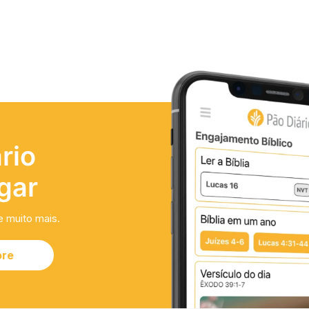
rio
gar
e muito mais.
ore