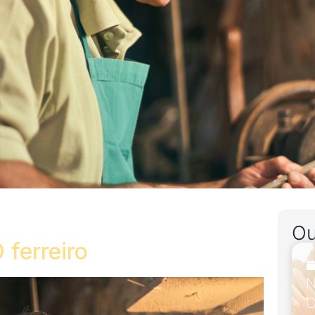
Ou
 ferreiro
N
C