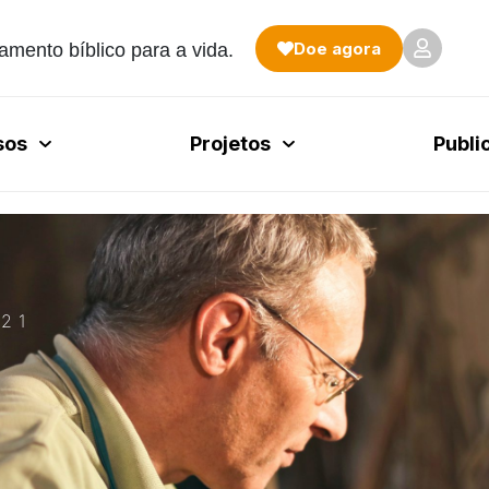
Doe agora
amento bíblico para a vida.
sos
Projetos
Publi
21