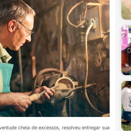
P
P
D
O
R
ventude cheia de excessos, resolveu entregar sua