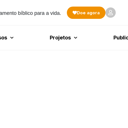
Doe agora
amento bíblico para a vida.
sos
Projetos
Publi
2022
 barreiras