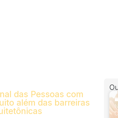
Ou
onal das Pessoas com
uito além das barreiras
N
uitetônicas
C