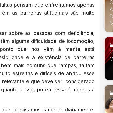
O
 Muitas pensam que enfrentamos apenas
A
orém as barreiras atitudinais são muito
D
M
r sobre as pessoas com deficiência,
 têm alguma dificuldade de locomoção,
 ponto que nos vêm à mente está
C
sibilidade e a existência de barreiras
C
ão bem mais comuns que rampas, faltam
uito estreitas e difíceis de abrir… esse
 relevante e que deve ser considerado
o quanto a isso, porém essa é apenas a
C
H
 que precisamos superar diariamente.