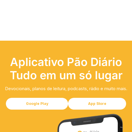
Aplicativo Pão Diário
Tudo em um só lugar
Devocionais, planos de leitura, podcasts, rádio e muito mais.
Google Play
App Store