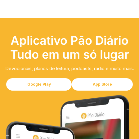
Aplicativo Pão Diário
Tudo em um só lugar
Devocionais, planos de leitura, podcasts, rádio e muito mais.
Google Play
App Store