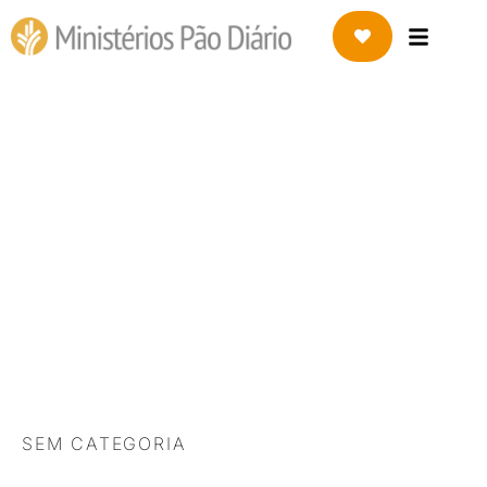
28 DE MARÇO DE 2023
Entrevista Redimindo
Profissões com Eduardo
Pracucho. Sou de
MEDICINA! O que isso
significa?
SEM CATEGORIA