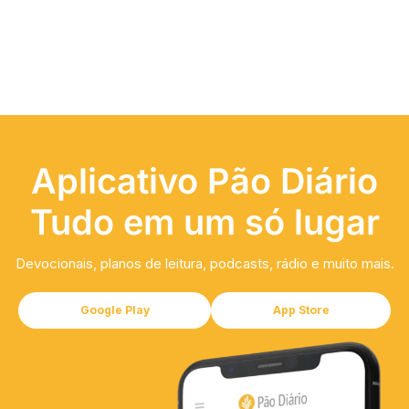
Aplicativo Pão Diário
Tudo em um só lugar
Devocionais, planos de leitura, podcasts, rádio e muito mais.
Google Play
App Store