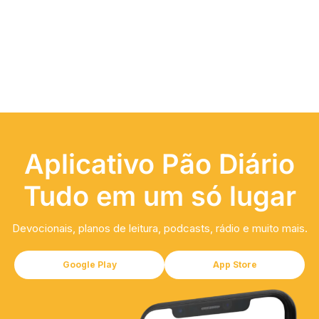
Aplicativo Pão Diário
Tudo em um só lugar
Devocionais, planos de leitura, podcasts, rádio e muito mais.
Google Play
App Store