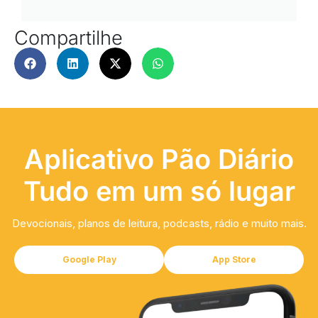
Compartilhe
Aplicativo Pão Diário
Tudo em um só lugar
Devocionais, planos de leitura, podcasts, rádio e muito mais.
Google Play
App Store