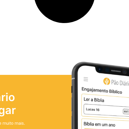
rio
gar
e muito mais.