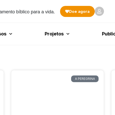
Doe agora
amento bíblico para a vida.
sos
Projetos
Publi
A PEREGRINA