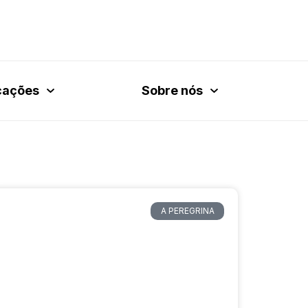
cações
Sobre nós
A PEREGRINA