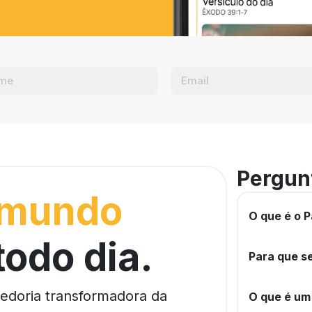
Pergun
 mundo
O que é o P
todo dia.
Para que se
bedoria transformadora da
O que é um