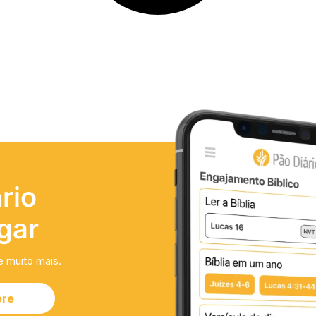
rio
gar
e muito mais.
ore