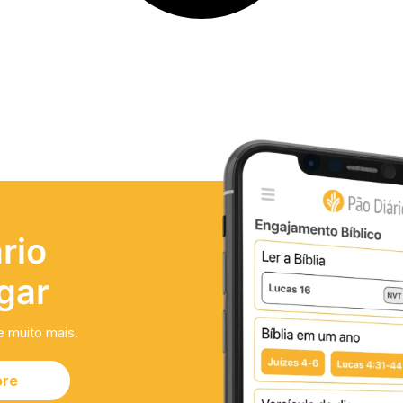
rio
gar
e muito mais.
ore