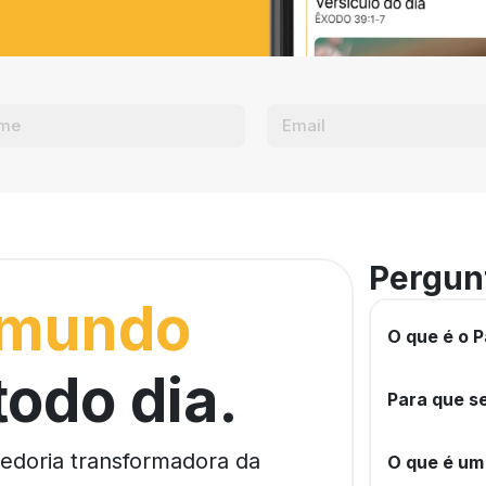
Pergun
 mundo
O que é o P
todo dia.
Para que se
bedoria transformadora da
O que é um