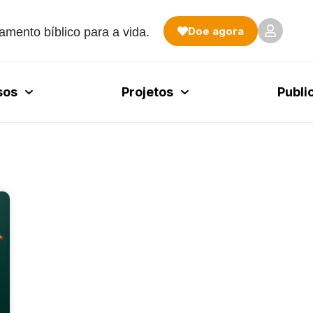
Doe agora
amento bíblico para a vida.
sos
Projetos
Publi