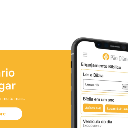
rio
gar
e muito mais.
ore