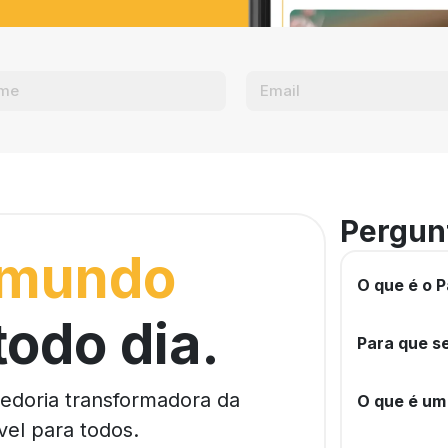
Pergun
 mundo
O que é o P
todo dia.
Para que se
bedoria transformadora da
O que é um
vel para todos.