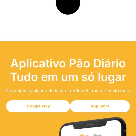
Aplicativo Pão Diário
Tudo em um só lugar
Devocionais, planos de leitura, podcasts, rádio e muito mais.
Google Play
App Store