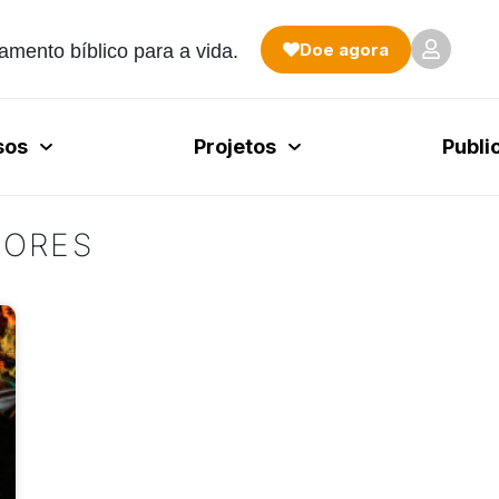
Doe agora
amento bíblico para a vida.
sos
Projetos
Publi
IORES