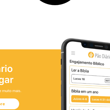
rio
gar
e muito mais.
ore