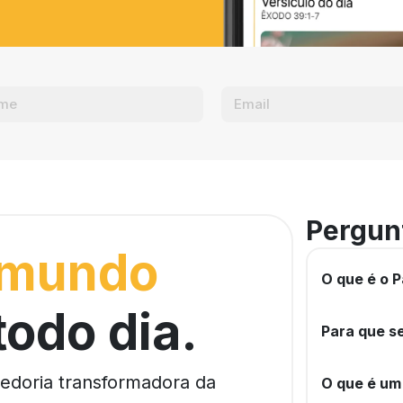
Pergun
 mundo
O que é o P
todo dia.
Para que se
bedoria transformadora da
O que é um