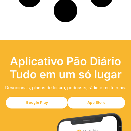
Aplicativo Pão Diário
Tudo em um só lugar
Devocionais, planos de leitura, podcasts, rádio e muito mais.
Google Play
App Store