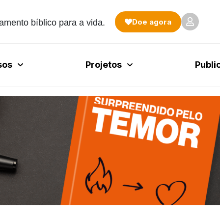
Doe agora
amento bíblico para a vida.
sos
Projetos
Publi