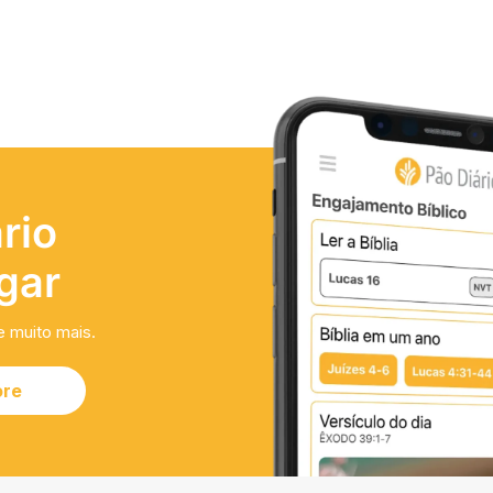
rio
gar
e muito mais.
ore