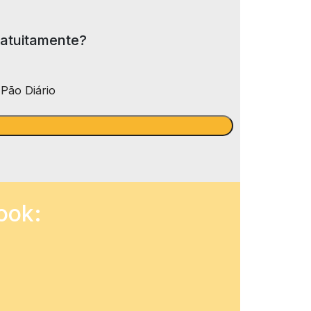
ratuitamente?
Pão Diário
ook: