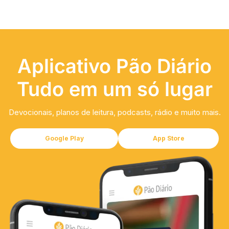
Aplicativo Pão Diário
Tudo em um só lugar
Devocionais, planos de leitura, podcasts, rádio e muito mais.
Google Play
App Store