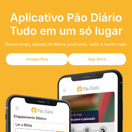
Aplicativo Pão Diário
Tudo em um só lugar
Devocionais, planos de leitura, podcasts, rádio e muito mais.
Google Play
App Store