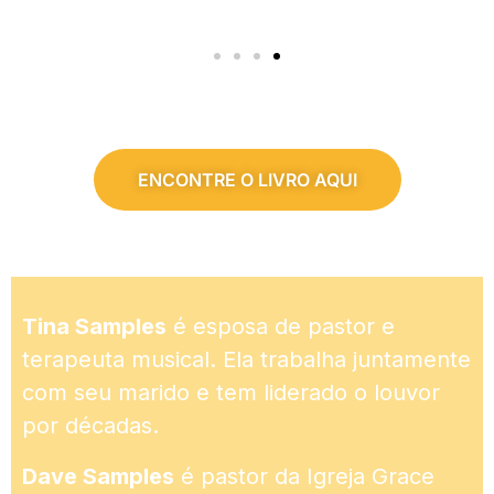
ENCONTRE O LIVRO AQUI
Tina Samples
é esposa de pastor e
terapeuta musical. Ela trabalha juntamente
com seu marido e tem liderado o louvor
por décadas.
Dave Samples
é pastor da Igreja Grace