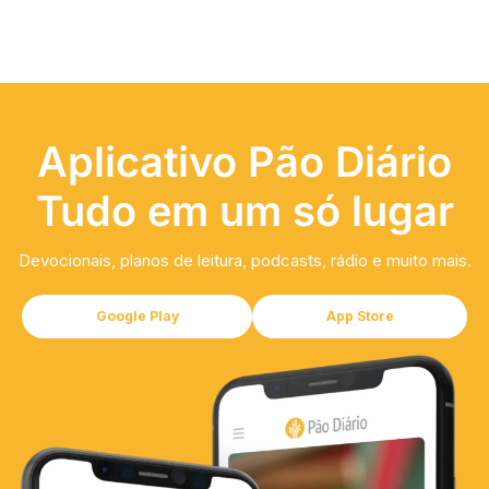
Aplicativo Pão Diário
Tudo em um só lugar
Devocionais, planos de leitura, podcasts, rádio e muito mais.
Google Play
App Store