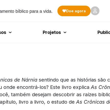
Doe agora
amento bíblico para a vida.
sos
Projetos
Publi
nicas de Nárnia
sentindo que as histórias são 
u onde encontrá-los? Este livro explica
As Crôn
ocê, também desejam descobrir as raízes bíblica
pítulo, livro a livro, o estudo de
As Crônicas d