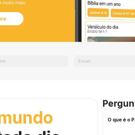
e muito mais.
ore
Pergun
 mundo
O que é o P