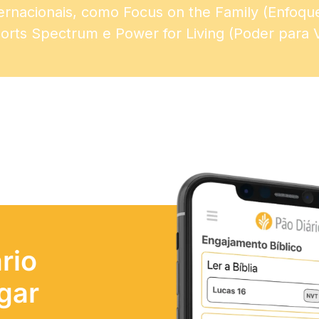
ernacionais, como Focus on the Family (Enfoque 
rts Spectrum e Power for Living (Poder para V
rio
gar