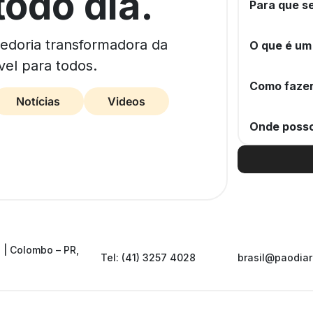
todo dia.
Para que se
bedoria transformadora da
O que é um
vel para todos.
Como fazer
Notícias
Videos
Onde posso
 | Colombo – PR,
Tel: (41) 3257 4028
brasil@paodiar
.