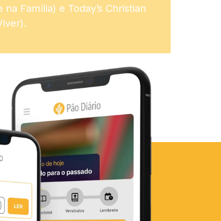
na Família) e Today’s Christian
iver).