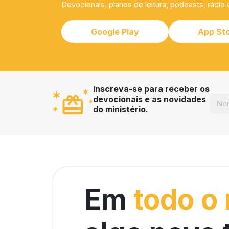
Devocionais, planos de leitura, podcasts, rádio 
Google Play
App St
Inscreva-se para receber os
devocionais e as novidades
do ministério.
Em
todo o