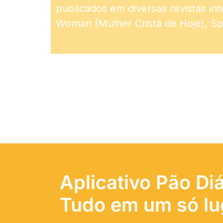
publicados em diversas revistas int
Woman (Mulher Cristã de Hoje), Spo
Aplicativo Pão Diá
Tudo em um só lu