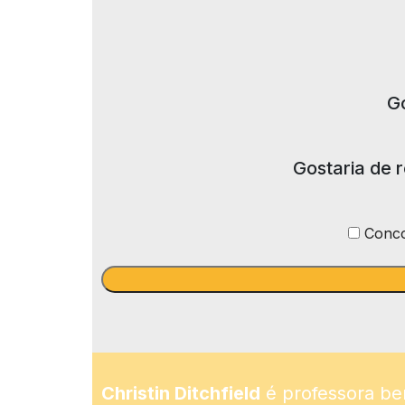
Go
Gostaria de 
Conco
Christin Ditchfield
é professora bem