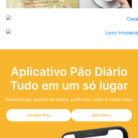
Aplicativo Pão Diário
Tudo em um só lugar
Devocionais, planos de leitura, podcasts, rádio e muito mais.
Google Play
App Store