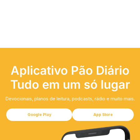
Aplicativo Pão Diário
Tudo em um só lugar
Devocionais, planos de leitura, podcasts, rádio e muito mais.
Google Play
App Store