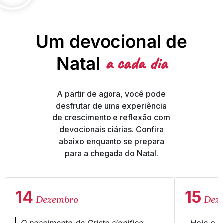
Um devocional de
a cada dia
Natal
A partir de agora, você pode
desfrutar de uma experiência
de crescimento e reflexão com
devocionais diárias. Confira
abaixo enquanto se prepara
para a chegada do Natal.
14
15
Dezembro
Dez
O nascimento de Cristo significa
Hoje o N