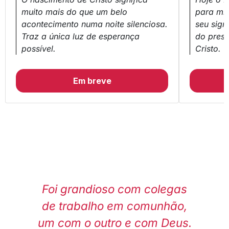
muito mais do que um belo
para mi
acontecimento numa noite silenciosa.
seu sign
Traz a única luz de esperança
do prese
possível.
Cristo.
Em breve
Foi grandioso com colegas
 A
de trabalho em comunhão,
u
um com o outro e com Deus.