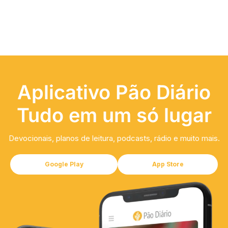
Aplicativo Pão Diário
Tudo em um só lugar
Devocionais, planos de leitura, podcasts, rádio e muito mais.
Google Play
App Store