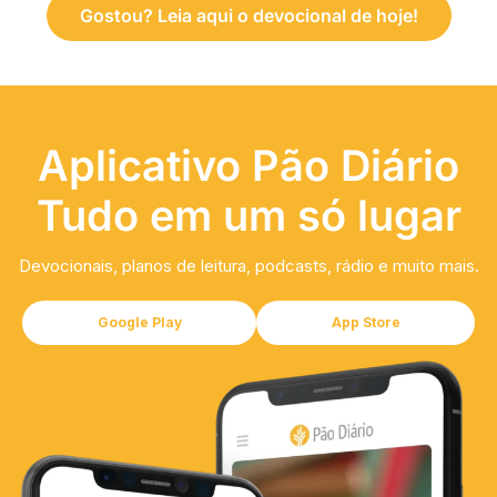
Gostou? Leia aqui o devocional de hoje!
Aplicativo Pão Diário
Tudo em um só lugar
Devocionais, planos de leitura, podcasts, rádio e muito mais.
Google Play
App Store