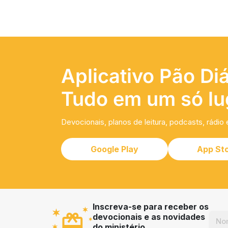
Aplicativo Pão Diá
Tudo em um só lu
Devocionais, planos de leitura, podcasts, rádio 
Google Play
App St
Inscreva-se para receber os
devocionais e as novidades
do ministério.