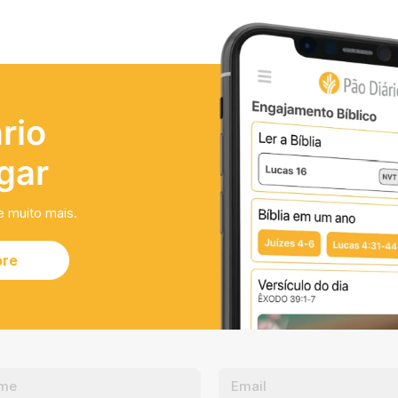
rio
gar
e muito mais.
ore