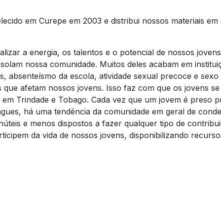
elecido em Curepe em 2003 e distribui nossos materiais em
analizar a energia, os talentos e o potencial de nossos jo
solam nossa comunidade. Muitos deles acabam em instituiç
s, absenteísmo da escola, atividade sexual precoce e sexo 
 que afetam nossos jovens. Isso faz com que os jovens se
ade em Trindade e Tobago. Cada vez que um jovem é preso 
 gangues, há uma tendência da comunidade em geral de conde
inúteis e menos dispostos a fazer qualquer tipo de contribu
articipem da vida de nossos jovens, disponibilizando recu