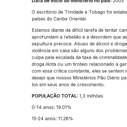
Data de início do ministério no país:
2003
O escritório de Trindade e Tobago foi estab
países do Caribe Oriental.
Estamos diante da difícil tarefa de tentar c
aprofundam a rebelião e a desordem que as
sepultura precoce. Abuso de álcool e droga
violência em casa são alguns dos problemas
culpa pela escalada da taxa de criminalid
droga ilícita ou um tiroteio relacionado a
com essa crítica constante, eles se sentem 
desejo que nossos Ministérios Pão Diário p
los em seus anos de crescimento.
POPULAÇÃO TOTAL:
1,3 milhões
0-14 anos: 19.01%
15-24 anos: 11.28%