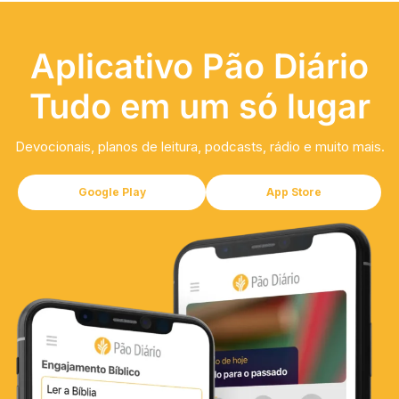
Aplicativo Pão Diário
Tudo em um só lugar
Devocionais, planos de leitura, podcasts, rádio e muito mais.
Google Play
App Store