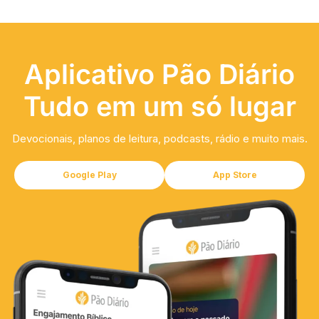
Aplicativo Pão Diário
Tudo em um só lugar
Devocionais, planos de leitura, podcasts, rádio e muito mais.
Google Play
App Store