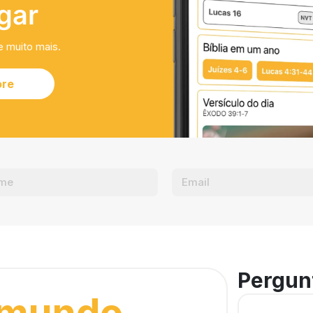
gar
e muito mais.
ore
Pergun