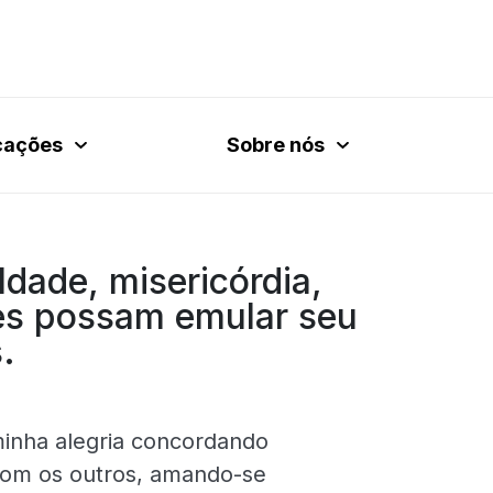
cações
Sobre nós
dade, misericórdia,
tes possam emular seu
.
inha alegria concordando
com os outros, amando-se