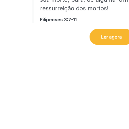
ressurreição dos mortos!
Filipenses 3:7-11
Ler agora