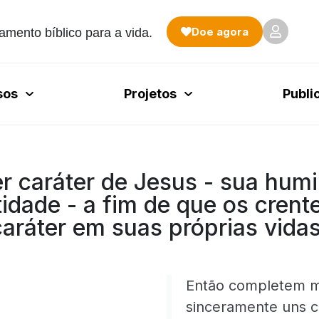
Doe agora
amento bíblico para a vida.
sos
Projetos
Publi
r caráter de Jesus - sua humil
tidade - a fim de que os cren
caráter em suas próprias vidas
Então completem m
sinceramente uns 