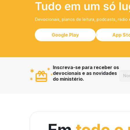
Tudo em um só lu
Devocionais, planos de leitura, podcasts, rádio 
Google Play
App St
Inscreva-se para receber os
devocionais e as novidades
do ministério.