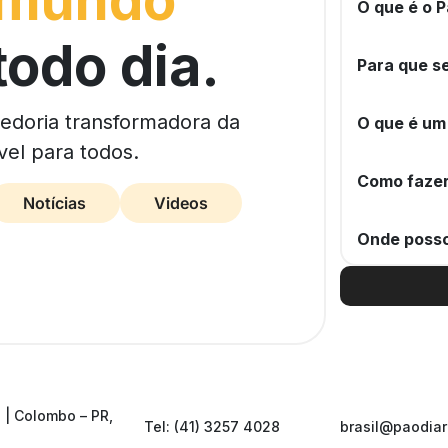
 mundo
O que é o P
todo dia.
Para que se
bedoria transformadora da
O que é um
vel para todos.
Como fazer
Notícias
Videos
Onde posso
 | Colombo – PR,
Tel: (41) 3257 4028
brasil@paodiar