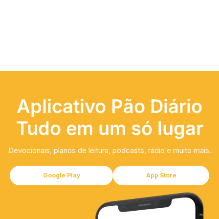
Aplicativo Pão Diário
Tudo em um só lugar
Devocionais, planos de leitura, podcasts, rádio e muito mais.
Google Play
App Store