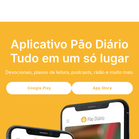
Aplicativo Pão Diário
Tudo em um só lugar
Devocionais, planos de leitura, podcasts, rádio e muito mais.
Google Play
App Store