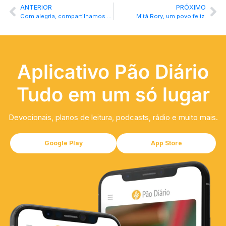
ANTERIOR
PRÓXIMO
Com alegria, compartilhamos as novas bênçãos!
Mitã Rory, um povo feliz.
Aplicativo Pão Diário
Tudo em um só lugar
Devocionais, planos de leitura, podcasts, rádio e muito mais.
Google Play
App Store