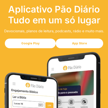
Aplicativo Pão Diário
Tudo em um só lugar
Devocionais, planos de leitura, podcasts, rádio e muito mais.
Google Play
App Store