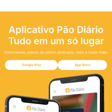
Aplicativo Pão Diário
Tudo em um só lugar
Devocionais, planos de leitura, podcasts, rádio e muito mais.
Google Play
App Store