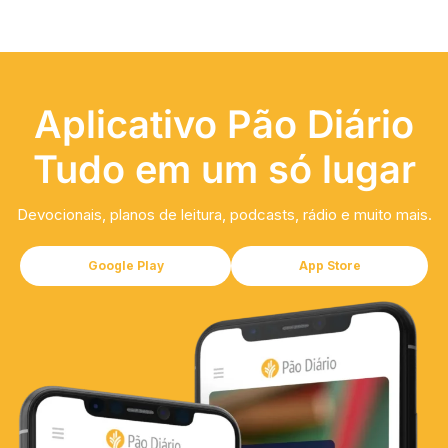
Aplicativo Pão Diário
Tudo em um só lugar
Devocionais, planos de leitura, podcasts, rádio e muito mais.
Google Play
App Store