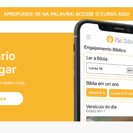
APROFUNDE-SE NA PALAVRA! ACESSE O CURSO AQUI
rio
gar
e muito mais.
ore