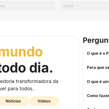
Pergun
 mundo
O que é o P
todo dia.
Para que se
bedoria transformadora da
O que é um
vel para todos.
Como fazer
Notícias
Videos