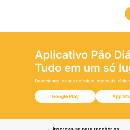
Aplicativo Pão Diá
Tudo em um só lu
Devocionais, planos de leitura, podcasts, rádio 
Google Play
App St
Inscreva-se para receber os