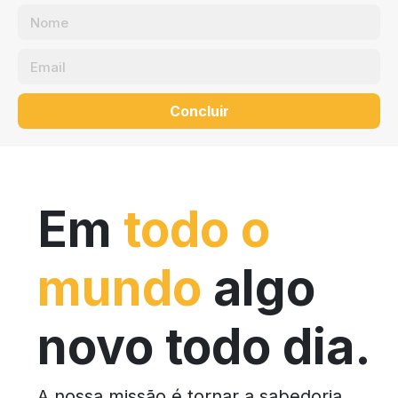
Concluir
Em
todo o
mundo
algo
novo todo dia.
A nossa missão é tornar a sabedoria