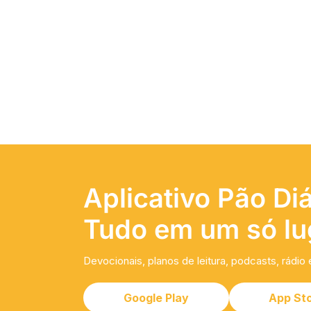
Aplicativo Pão Diá
Tudo em um só lu
Devocionais, planos de leitura, podcasts, rádio 
Google Play
App St