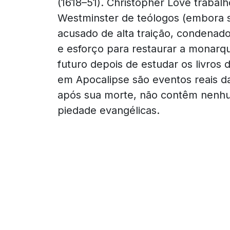
(1618–51). Christopher Love traba
Westminster de teólogos (embora s
acusado de
alta traição, condenado
e esforço para restaurar a
monarqu
futuro depois de estudar os livros 
em Apocalipse são eventos reais d
após
sua morte, não contêm nenhum
piedade evangélicas.