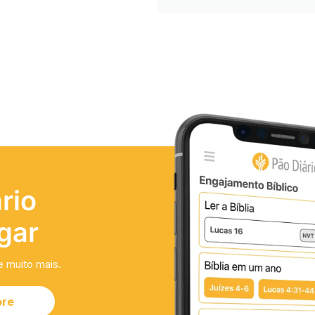
rio
gar
e muito mais.
ore