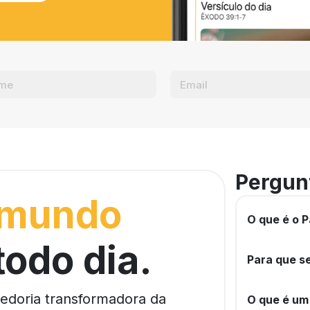
Pergun
 mundo
O que é o P
todo dia.
Para que se
bedoria transformadora da
O que é um