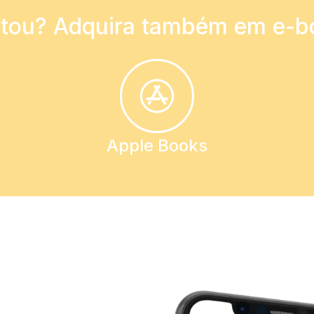
tou? Adquira também em e-b
Apple Books