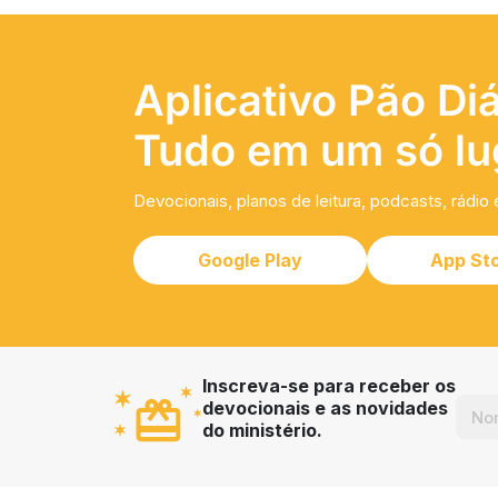
Aplicativo Pão Diá
Tudo em um só lu
Devocionais, planos de leitura, podcasts, rádio 
Google Play
App St
Inscreva-se para receber os
devocionais e as novidades
do ministério.