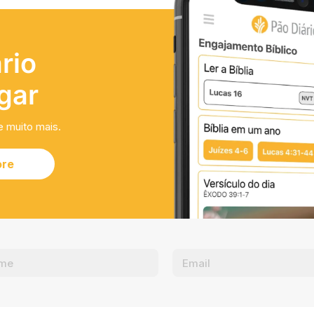
rio
gar
e muito mais.
ore