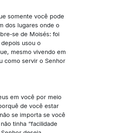
 que somente você pode
um dos lugares onde o
bre-se de Moisés: foi
, depois usou o
 que, mesmo vivendo em
u como servir o Senhor
Deus em você por meio
porquê de você estar
 não se importa se você
ão tinha “facilidade
 Senhor deseja.