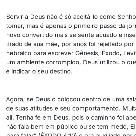
Servir a Deus não é só aceitá-lo como Senh
tomar, mas é apenas o primeiro passo da jo
novo convertido mais se sente acuado e ins
tirado de sua mãe, por anos foi rejeitado por
hebraico para escrever Gênesis, Êxodo, Le
um ambiente corrompido, Deus utilizou o qu
e indicar o seu destino.
Agora, se Deus o colocou dentro de uma sal
de suas atitudes e seu comportamento. Muit
ali. Tenha fé em Deus, pois o caminho foi ab
não fala bem em público ou se tem medo, Ele
para falar” (ÊXODO 4:10) e era auxiliado po