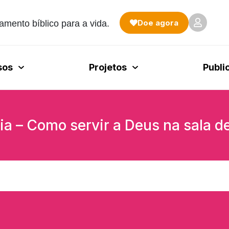
Doe agora
amento bíblico para a vida.
sos
Projetos
Publi
a – Como servir a Deus na sala de