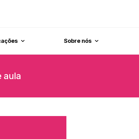
cações
Sobre nós
 aula