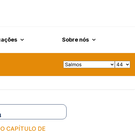
cações
Sobre nós
4
 O CAPÍTULO DE