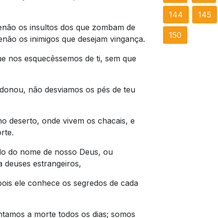
144
145
enão os insultos dos que zombam de
150
enão os inimigos que desejam vingança.
e nos esquecêssemos de ti, sem que
donou, não desviamos os pés de teu
o deserto, onde vivem os chacais, e
rte.
do do nome de nosso Deus, ou
 deuses estrangeiros,
ois ele conhece os segredos de cada
ntamos a morte todos os dias; somos