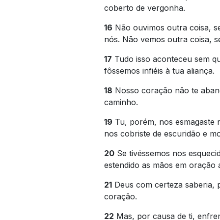
coberto de vergonha.
16
Não ouvimos outra coisa, s
nós. Não vemos outra coisa, s
17
Tudo isso aconteceu sem qu
fôssemos infiéis à tua aliança.
18
Nosso coração não te aban
caminho.
19
Tu, porém, nos esmagaste n
nos cobriste de escuridão e mo
20
Se tivéssemos nos esqueci
estendido as mãos em oração a
21
Deus com certeza saberia, p
coração.
22
Mas, por causa de ti, enfre