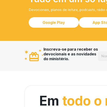
Devocionais, planos de leitura, podcasts, rádio 
Google Play
App St
Inscreva-se para receber os
devocionais e as novidades
do ministério.
Em
todo o