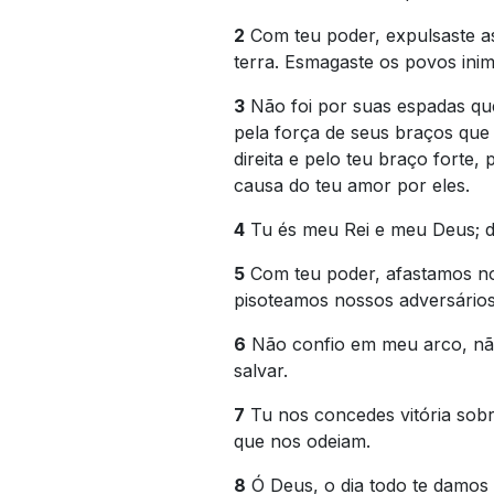
2
Com teu poder, expulsaste a
terra. Esmagaste os povos inim
3
Não foi por suas espadas que
pela força de seus braços que 
direita e pelo teu braço forte, 
causa do teu amor por eles.
4
Tu és meu Rei e meu Deus; dec
5
Com teu poder, afastamos no
pisoteamos nossos adversários
6
Não confio em meu arco, nã
salvar.
7
Tu nos concedes vitória sob
que nos odeiam.
8
Ó Deus, o dia todo te damos