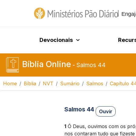
Engaj
Devocionais
Recur
Bíblia Online
-
Salmos 44
Home
Bíblia
NVT
Sumário
Salmos
Capítulo 4
Salmos 44
Ouvir
1
Ó Deus, ouvimos com os próp
nos contaram tudo que fizeste 