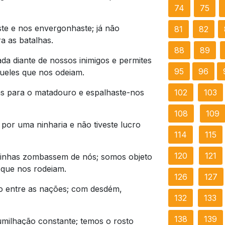
74
75
ste e nos envergonhaste; já não
81
82
a as batalhas.
88
89
da diante de nossos inimigos e permites
95
96
ueles que nos odeiam.
s para o matadouro e espalhaste-nos
102
103
108
109
por uma ninharia e não tiveste lucro
114
115
120
121
izinhas zombassem de nós; somos objeto
 que nos rodeiam.
126
127
so entre as nações; com desdém,
132
133
138
139
ilhação constante; temos o rosto