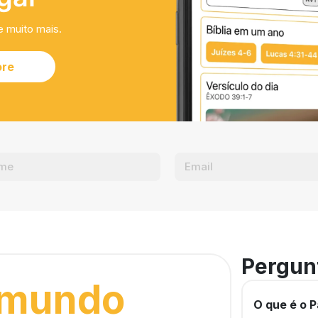
e muito mais.
ore
Pergun
 mundo
O que é o P