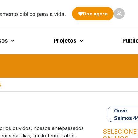
Doe agora
amento bíblico para a vida.
sos
Projetos
Publi
4
Ouvir
Salmos 4
rios ouvidos; nossos antepassados
SELECIONE
em seus dias, muito tempo atrás.