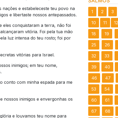
SALMOS
s nações e estabeleceste teu povo na
1
2
3
igos e libertaste nossos antepassados.
10
11
1
 eles conquistaram a terra, não foi
alcançaram vitória. Foi pela tua mão
18
19
pela luz intensa do teu rosto; foi por
25
26
retas vitórias para Israel.
32
33
ssos inimigos; em teu nome,
39
40
.
46
47
o conto com minha espada para me
53
54
re nossos inimigos e envergonhas os
60
61
67
68
 glória e louvamos teu nome para