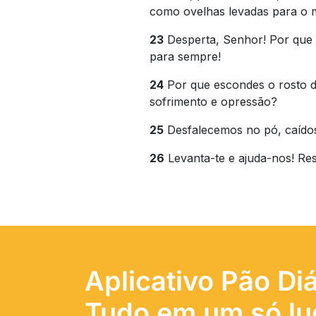
como ovelhas levadas para o 
23
Desperta, Senhor! Por que 
para sempre!
24
Por que escondes o rosto d
sofrimento e opressão?
25
Desfalecemos no pó, caído
26
Levanta-te e ajuda-nos! Re
Aplicativo Pão Diá
Tudo em um só lu