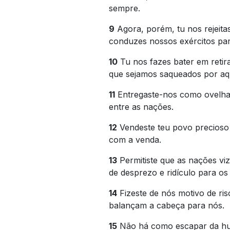
sempre.
9
Agora, porém, tu nos rejeita
conduzes nossos exércitos par
10
Tu nos fazes bater em retira
que sejamos saqueados por aq
11
Entregaste-nos como ovelha
entre as nações.
12
Vendeste teu povo precioso 
com a venda.
13
Permitiste que as nações v
de desprezo e ridículo para os
14
Fizeste de nós motivo de ri
balançam a cabeça para nós.
15
Não há como escapar da hum