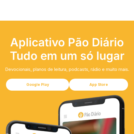
Aplicativo Pão Diário
Tudo em um só lugar
Devocionais, planos de leitura, podcasts, rádio e muito mais.
Google Play
App Store