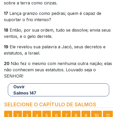
sobre a terra como cinzas.
17
Lança granizo como pedras; quem é capaz de
suportar o frio intenso?
18
Então, por sua ordem, tudo se dissolve; envia seus
ventos, e o gelo derrete.
19
Ele revelou sua palavra a Jacó, seus decretos e
estatutos, a Israel.
20
Não fez o mesmo com nenhuma outra nação; elas
não conhecem seus estatutos. Louvado seja o
SENHOR!
Ouvir
Salmos 147
SELECIONE O CAPÍTULO DE SALMOS
1
2
3
4
5
6
7
8
9
10
11