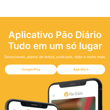
Aplicativo Pão Diário
Tudo em um só lugar
Devocionais, planos de leitura, podcasts, rádio e muito mais.
Google Play
App Store