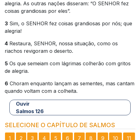
alegria. As outras nações disseram: “O SENHOR fez
coisas grandiosas por eles”.
3
Sim, o SENHOR fez coisas grandiosas por nós; que
alegria!
4
Restaura, SENHOR, nossa situação, como os
riachos revigoram o deserto.
5
Os que semeiam com lágrimas colherão com gritos
de alegria.
6
Choram enquanto lançam as sementes, mas cantam
quando voltam com a colheita.
Ouvir
Salmos 126
SELECIONE O CAPÍTULO DE SALMOS
1
2
3
4
5
6
7
8
9
10
11